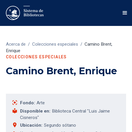
Acerca de
/
Colecciones especiales
/
Camino Brent,
Enrique
COLECCIONES ESPECIALES
Camino Brent, Enrique
center_focus_strong
Fondo:
Arte
local_library
Disponible en:
Biblioteca Central "Luis Jaime
Cisneros"
place
Ubicación:
Segundo sótano