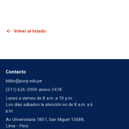
arrow_back
Volver al listado
Contacto
biblio@pucp.edu.pe
(511) 626-2000 anexo 3418
Lunes a viernes de 8 a.m. a 10 p.m.
Los días sábados la atención es de 8 a.m. a 6
p.m.
Av. Universitaria 1801, San Miguel 15088,
Lima - Perú