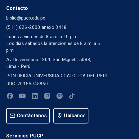
Contacto
biblio@pucp.edu.pe
(511) 626-2000 anexo 3418
Lunes a viernes de 8 a.m. a 10 p.m.
Los días sábados la atención es de 8 a.m. a 6
p.m.
Av. Universitaria 1801, San Miguel 15088,
Lima - Perú
PONTIFICIA UNIVERSIDAD CATOLICA DEL PERU
RUC: 20155945860
mail
Contáctanos
location_on
Ubícanos
Servicios PUCP