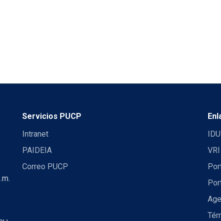
Servicios PUCP
Enl
Intranet
IDU
PAIDEIA
VRI
Correo PUCP
Por
.m.
Por
Age
Tér