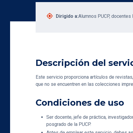
gps_fixed
Dirigido a:
Alumnos PUCP, docentes 
Descripción del servi
Este servicio proporciona artículos de revista
que no se encuentren en las colecciones impre
Condiciones de uso
Ser docente, jefe de práctica, investigador
posgrado de la PUCP.
Antes de emplear este servicio, debes a