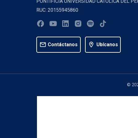
PONTIFICIA UNIVERSIDAD CATOLICA DEL PE
RUC: 20155945860
mail
location_on
Contáctanos
Ubícanos
© 202