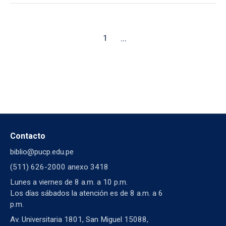
...
1
Contacto
biblio@pucp.edu.pe
(511) 626-2000 anexo 3418
Lunes a viernes de 8 a.m. a 10 p.m.
Los días sábados la atención es de 8 a.m. a 6
p.m.
Av. Universitaria 1801, San Miguel 15088,