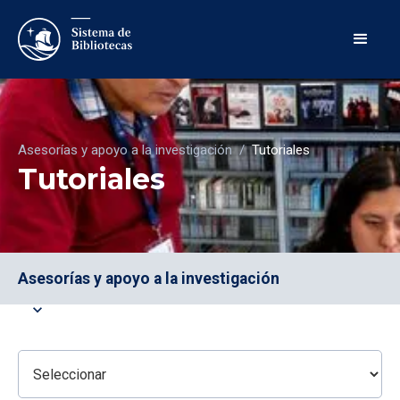
Asesorías y apoyo a la investigación
/
Tutoriales
Tutoriales
Asesorías y apoyo a la investigación
expand_more