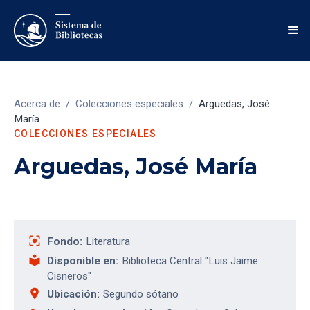
Acerca de
/
Colecciones especiales
/
Arguedas, José
María
COLECCIONES ESPECIALES
Arguedas, José María
center_focus_strong
Fondo:
Literatura
local_library
Disponible en:
Biblioteca Central "Luis Jaime
Cisneros"
place
Ubicación:
Segundo sótano