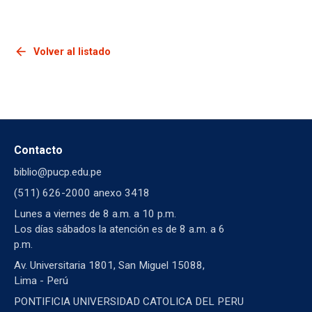
arrow_back
Volver al listado
Contacto
biblio@pucp.edu.pe
(511) 626-2000 anexo 3418
Lunes a viernes de 8 a.m. a 10 p.m.
Los días sábados la atención es de 8 a.m. a 6
p.m.
Av. Universitaria 1801, San Miguel 15088,
Lima - Perú
PONTIFICIA UNIVERSIDAD CATOLICA DEL PERU