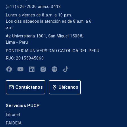
(511) 626-2000 anexo 3418
Lunes a viernes de 8 a.m. a 10 p.m.
Los días sábados la atención es de 8 a.m. a 6
p.m.
Av. Universitaria 1801, San Miguel 15088,
Lima - Perú
PONTIFICIA UNIVERSIDAD CATOLICA DEL PERU
RUC: 20155945860
mail
Contáctanos
location_on
Ubícanos
Servicios PUCP
Intranet
PAIDEIA