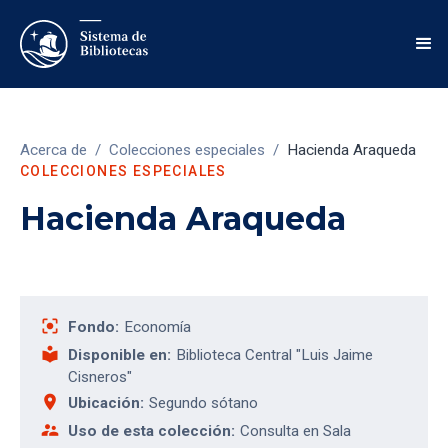
Acerca de
/
Colecciones especiales
/
Hacienda Araqueda
COLECCIONES ESPECIALES
Hacienda Araqueda
center_focus_strong
Fondo:
Economía
local_library
Disponible en:
Biblioteca Central "Luis Jaime
Cisneros"
place
Ubicación:
Segundo sótano
supervisor_account
Uso de esta colección:
Consulta en Sala