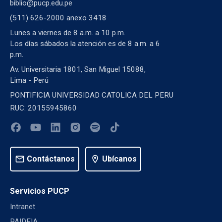
biblio@pucp.edu.pe
(511) 626-2000 anexo 3418
Lunes a viernes de 8 a.m. a 10 p.m.
Los días sábados la atención es de 8 a.m. a 6
p.m.
Av. Universitaria 1801, San Miguel 15088,
Lima - Perú
PONTIFICIA UNIVERSIDAD CATOLICA DEL PERU
RUC: 20155945860
mail
Contáctanos
location_on
Ubícanos
Servicios PUCP
Intranet
PAIDEIA