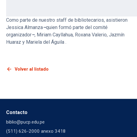
investigadores a nivel nacional.
Como parte de nuestro staff de bibliotecarios, asistieron
Jessica Almanza
–
quien formó parte del comité
organizador
–
, Miriam Cayllahua, Roxana Valerio, Jazmín
Huaraz y Mariela del Águila .
arrow_back
Volver al listado
Contacto
biblio@pucp.edu.pe
(511) 626-2000 anexo 3418