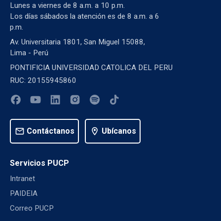
Lunes a viernes de 8 a.m. a 10 p.m.
Los días sábados la atención es de 8 a.m. a 6
p.m.
Av. Universitaria 1801, San Miguel 15088,
Lima - Perú
PONTIFICIA UNIVERSIDAD CATOLICA DEL PERU
RUC: 20155945860
mail
Contáctanos
location_on
Ubícanos
Servicios PUCP
Intranet
PAIDEIA
Correo PUCP