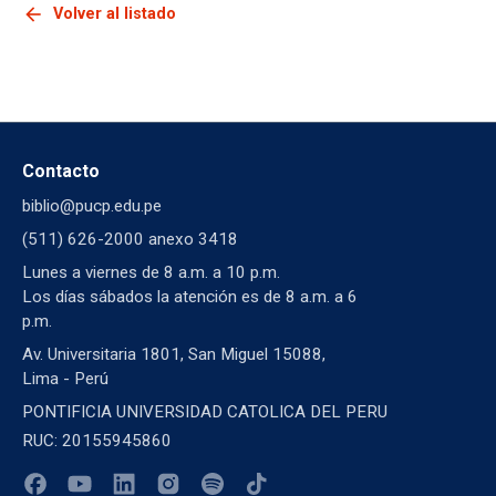
arrow_back
Volver al listado
Contacto
biblio@pucp.edu.pe
(511) 626-2000 anexo 3418
Lunes a viernes de 8 a.m. a 10 p.m.
Los días sábados la atención es de 8 a.m. a 6
p.m.
Av. Universitaria 1801, San Miguel 15088,
Lima - Perú
PONTIFICIA UNIVERSIDAD CATOLICA DEL PERU
RUC: 20155945860