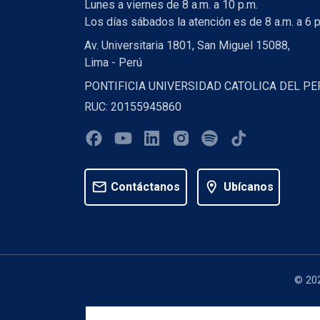
Lunes a viernes de 8 a.m. a 10 p.m.
Los días sábados la atención es de 8 a.m. a 6 p
Av. Universitaria 1801, San Miguel 15088,
Lima - Perú
PONTIFICIA UNIVERSIDAD CATOLICA DEL PE
RUC: 20155945860
mail
location_on
Contáctanos
Ubícanos
© 202