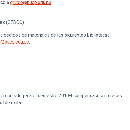
nico a
grubio@pucp.edu.pe
:
les (CEDOC)
s pedidos de materiales de las siguientes bibliotecas,
o@pucp.edu.pe
:
o propuesto para el semestre 2010-I compensará con creces
ible evitar.