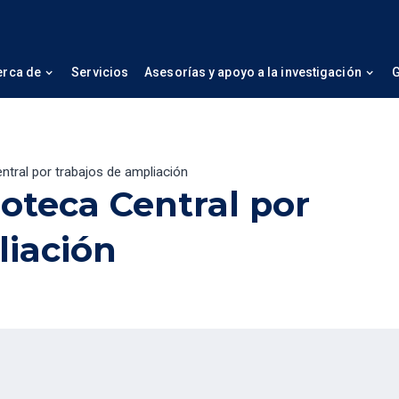
erca de
Servicios
Asesorías y apoyo a la investigación
G
entral por trabajos de ampliación
lioteca Central por
liación