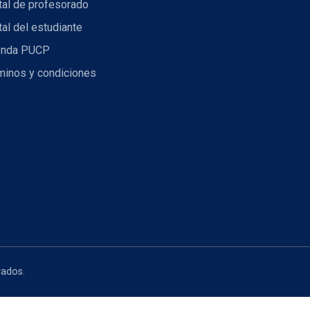
tal de profesorado
tal del estudiante
nda PUCP
minos y condiciones
vados.