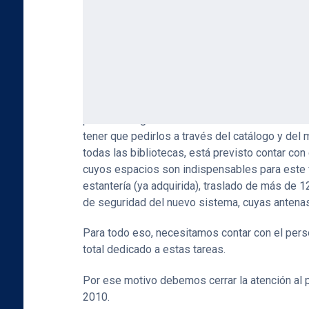
La Universidad ha iniciado la ampliación del seg
de mejorar el servicio a la comunidad universita
Parte principal de esta mejora es el estableci
lectores a los materiales bibliográficos, como
permitirá llegar a la información de manera má
tener que pedirlos a través del catálogo y del
todas las bibliotecas, está previsto contar con
cuyos espacios son indispensables para este f
estantería (ya adquirida), traslado de más de 1
de seguridad del nuevo sistema, cuyas antenas 
Para todo eso, necesitamos contar con el perso
total dedicado a estas tareas.
Por ese motivo debemos cerrar la atención al pú
2010.