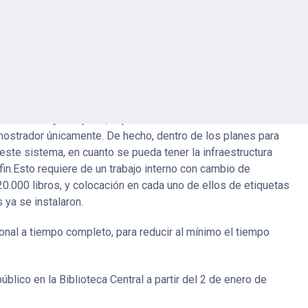
undo y tercer piso de la Biblioteca Central, con la finalidad
ria.
miento del estante abierto o de acceso directo de los
 es el caso actual de Hemeroteca y Referencia, lo cual
s adecuada y completa, al poder revisar los materiales sin
 mostrador únicamente. De hecho, dentro de los planes para
 este sistema, en cuanto se pueda tener la infraestructura
in.Esto requiere de un trabajo interno con cambio de
20.000 libros, y colocación en cada uno de ellos de etiquetas
ya se instalaron.
nal a tiempo completo, para reducir al mínimo el tiempo
blico en la Biblioteca Central a partir del 2 de enero de