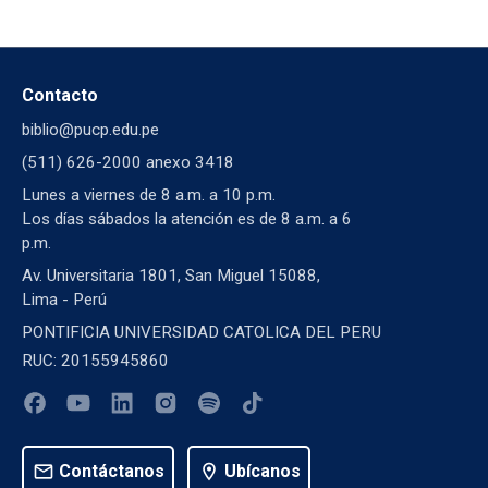
Contacto
biblio@pucp.edu.pe
(511) 626-2000 anexo 3418
Lunes a viernes de 8 a.m. a 10 p.m.
Los días sábados la atención es de 8 a.m. a 6
p.m.
Av. Universitaria 1801, San Miguel 15088,
Lima - Perú
PONTIFICIA UNIVERSIDAD CATOLICA DEL PERU
RUC: 20155945860
mail
Contáctanos
location_on
Ubícanos