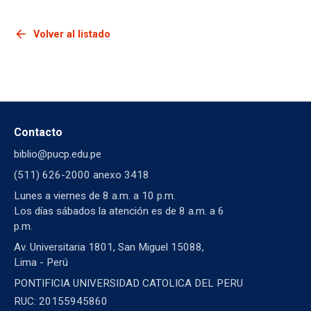
arrow_back
Volver al listado
Contacto
biblio@pucp.edu.pe
(511) 626-2000 anexo 3418
Lunes a viernes de 8 a.m. a 10 p.m.
Los días sábados la atención es de 8 a.m. a 6
p.m.
Av. Universitaria 1801, San Miguel 15088,
Lima - Perú
PONTIFICIA UNIVERSIDAD CATOLICA DEL PERU
RUC: 20155945860