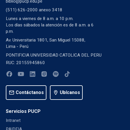
biblio@pucp.edu.pe
(511) 626-2000 anexo 3418
Lunes a viernes de 8 a.m. a 10 p.m.
Los días sábados la atención es de 8 a.m. a 6
p.m.
Av. Universitaria 1801, San Miguel 15088,
Lima - Perú
PONTIFICIA UNIVERSIDAD CATOLICA DEL PERU
RUC: 20155945860
mail
Contáctanos
location_on
Ubícanos
Servicios PUCP
Intranet
PAIDEIA