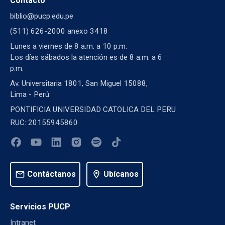
Contacto
biblio@pucp.edu.pe
(511) 626-2000 anexo 3418
Lunes a viernes de 8 a.m. a 10 p.m.
Los días sábados la atención es de 8 a.m. a 6
p.m.
Av. Universitaria 1801, San Miguel 15088,
Lima - Perú
PONTIFICIA UNIVERSIDAD CATOLICA DEL PERU
RUC: 20155945860
mail
Contáctanos
location_on
Ubícanos
Servicios PUCP
Intranet