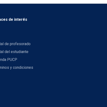
aces de interés
tal de profesorado
tal del estudiante
nda PUCP
minos y condiciones