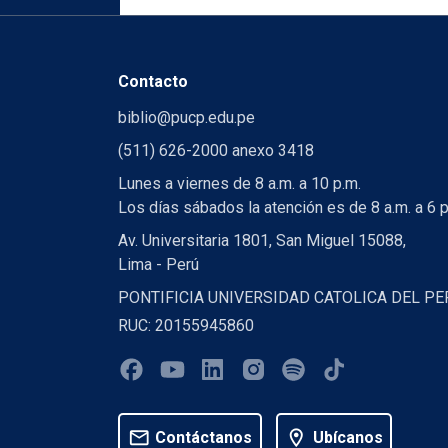
Contacto
biblio@pucp.edu.pe
(511) 626-2000 anexo 3418
Lunes a viernes de 8 a.m. a 10 p.m.
Los días sábados la atención es de 8 a.m. a 6 p
Av. Universitaria 1801, San Miguel 15088,
Lima - Perú
PONTIFICIA UNIVERSIDAD CATOLICA DEL PE
RUC: 20155945860
mail
location_on
Contáctanos
Ubícanos