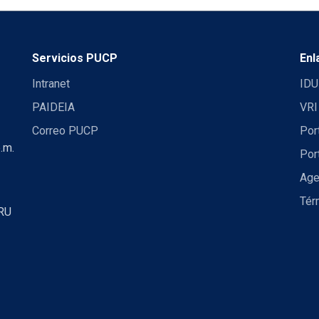
Servicios PUCP
Enl
Intranet
IDU
PAIDEIA
VRI
Correo PUCP
Por
.m.
Por
Age
Tér
RU