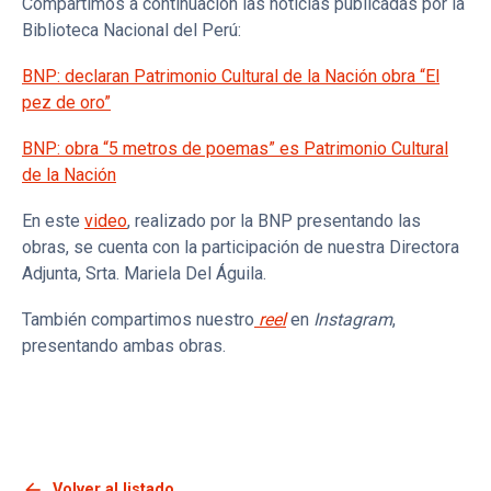
Compartimos a continuación las noticias publicadas por la
Biblioteca Nacional del Perú:
BNP: declaran Patrimonio Cultural de la Nación obra “El
pez de oro”
BNP: obra “5 metros de poemas” es Patrimonio Cultural
de la Nación
En este
video
, realizado por la BNP presentando las
obras, se cuenta con la participación de nuestra Directora
Adjunta, Srta. Mariela Del Águila.
También compartimos nuestro
reel
en
Instagram
,
presentando ambas obras.
arrow_back
Volver al listado