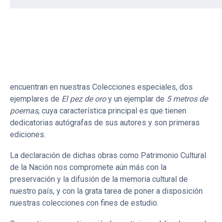
año, declaró como Patrimonio Cultural de la Nación
ejemplares de las obras
5 metros de poemas
(1927) de
Carlos Oquendo de Amat y
El pez de oro: retablos de
Laykhakuy
(1957) del autor Arturo Pablo Peralta Miranda,
conocido por su seudónimo de Gamaliel Churata.
El Sistema de Bibliotecas alberga tres ejemplares que se
encuentran en nuestras Colecciones especiales, dos
ejemplares de
El pez de oro
y un ejemplar de
5 metros de
poemas
, cuya característica principal es que tienen
dedicatorias autógrafas de sus autores y son primeras
ediciones.
La declaración de dichas obras como Patrimonio Cultural
de la Nación nos compromete aún más con la
preservación y la difusión de la memoria cultural de
nuestro país, y con la grata tarea de poner a disposición
nuestras colecciones con fines de estudio.