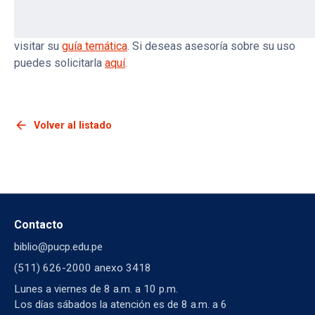
Si deseas conocer más sobre Mendeley te invitamos a
visitar su
guía temática
. Si deseas asesoría sobre su uso
puedes solicitarla
aquí
.
arrow_back
Volver al listado
Contacto
biblio@pucp.edu.pe
(511) 626-2000 anexo 3418
Lunes a viernes de 8 a.m. a 10 p.m.
Los días sábados la atención es de 8 a.m. a 6