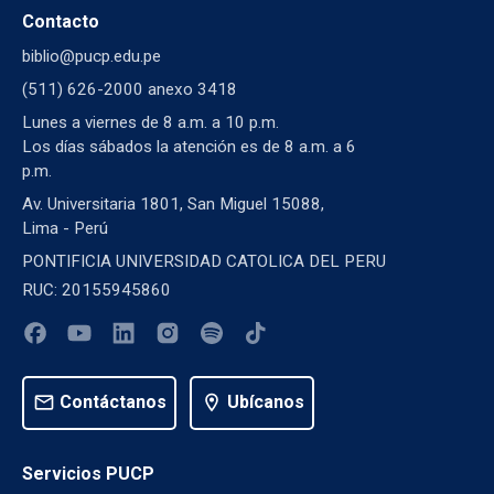
Contacto
biblio@pucp.edu.pe
(511) 626-2000 anexo 3418
Lunes a viernes de 8 a.m. a 10 p.m.
Los días sábados la atención es de 8 a.m. a 6
p.m.
Av. Universitaria 1801, San Miguel 15088,
Lima - Perú
PONTIFICIA UNIVERSIDAD CATOLICA DEL PERU
RUC: 20155945860
mail
Contáctanos
location_on
Ubícanos
Servicios PUCP