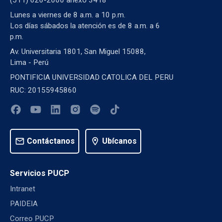
(511) 626-2000 anexo 3418
Lunes a viernes de 8 a.m. a 10 p.m.
Los días sábados la atención es de 8 a.m. a 6
p.m.
Av. Universitaria 1801, San Miguel 15088,
Lima - Perú
PONTIFICIA UNIVERSIDAD CATOLICA DEL PERU
RUC: 20155945860
mail
Contáctanos
location_on
Ubícanos
Servicios PUCP
Intranet
PAIDEIA
Correo PUCP