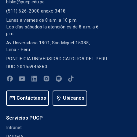
biblio@pucp.edu.pe
(511) 626-2000 anexo 3418
Lunes a viernes de 8 a.m. a 10 p.m.
Los días sábados la atención es de 8 a.m. a 6
p.m.
Av. Universitaria 1801, San Miguel 15088,
Lima - Perú
PONTIFICIA UNIVERSIDAD CATOLICA DEL PERU
RUC: 20155945860
mail
Contáctanos
location_on
Ubícanos
Servicios PUCP
Intranet
PAIDEIA