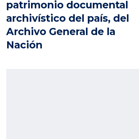
patrimonio documental
archivístico del país, del
Archivo General de la
Nación
6/7/2021
El próximo viernes, 9 de julio, a las 7 p.m. se llevará a cabo
la conferencia Archivos de escritores peruanos,
desarrollada en el marco del ciclo de conferencias
Conociendo el patrimonio documental archivístico del
país, organizado por el Archivo General de la Nación.
Julio Núñez, historiador y miembro del equipo del área de