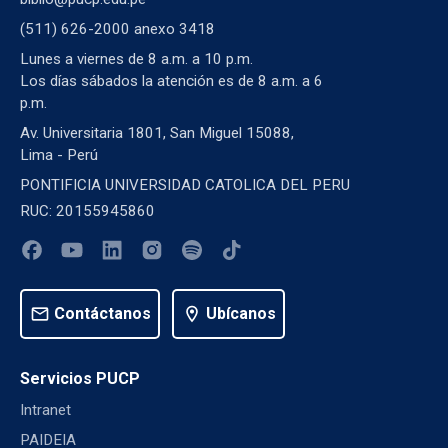
(511) 626-2000 anexo 3418
Lunes a viernes de 8 a.m. a 10 p.m.
Los días sábados la atención es de 8 a.m. a 6
p.m.
Av. Universitaria 1801, San Miguel 15088,
Lima - Perú
PONTIFICIA UNIVERSIDAD CATOLICA DEL PERU
RUC: 20155945860
mail
Contáctanos
location_on
Ubícanos
Servicios PUCP
Intranet
PAIDEIA