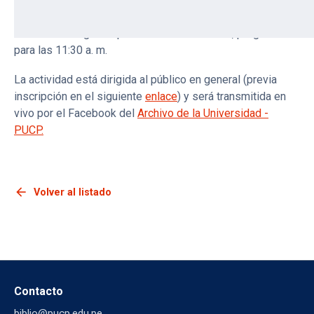
“Aplicación de las licencias Creative Commons en libros,
revistas e imágenes para el Acceso Abierto”, programada
para las 11:30 a. m.
La actividad está dirigida al público en general (previa
inscripción en el siguiente
enlace
) y será transmitida en
vivo por el Facebook del
Archivo de la Universidad -
PUCP.
arrow_back
Volver al listado
Contacto
biblio@pucp.edu.pe