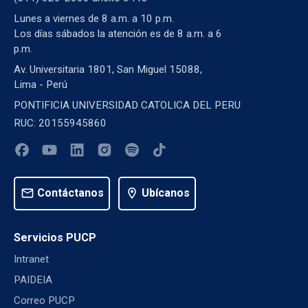
Lunes a viernes de 8 a.m. a 10 p.m.
Los días sábados la atención es de 8 a.m. a 6
p.m.
Av. Universitaria 1801, San Miguel 15088,
Lima - Perú
PONTIFICIA UNIVERSIDAD CATOLICA DEL PERU
RUC: 20155945860
mail
Contáctanos
location_on
Ubícanos
Servicios PUCP
Intranet
PAIDEIA
Correo PUCP