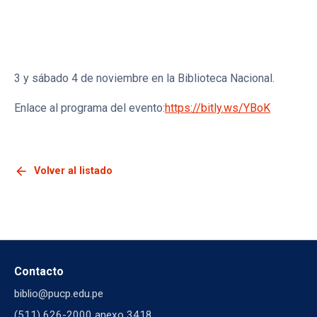
de los Objetivos de Desarrollo Sostenible al 2030.
El Seminario, organizado por el Colegio de
Bibliotecólogos del Perú, se desarrollará los días viernes
3 y sábado 4 de noviembre en la Biblioteca Nacional.
Enlace al programa del evento:
https://bitly.ws/YBoK
arrow_back
Volver al listado
Contacto
biblio@pucp.edu.pe
(511) 626-2000 anexo 3418