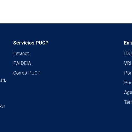
Servicios PUCP
Enl
Intranet
IDU
PAIDEIA
VRI
Correo PUCP
Por
.m.
Por
Age
Tér
RU