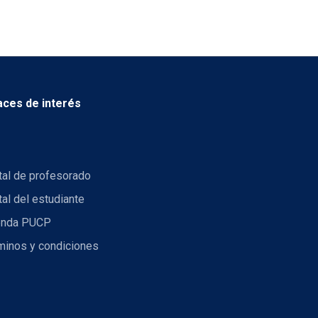
aces de interés
tal de profesorado
tal del estudiante
nda PUCP
minos y condiciones