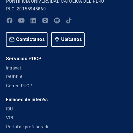
PONTIFICIA UNIVERSIDAD CATOLICA DEL PERU
RUC: 20155945860
mail
Contáctanos
location_on
Ubícanos
Servicios PUCP
Intranet
PAIDEIA
Correo PUCP
Enlaces de interés
IDU
VRI
Portal de profesorado