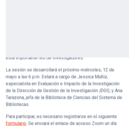
postular al Registro Nacional Científico, Tecnológico y de
Innovación Tecnológica (RENACYT), se desarrollará del 17
al 20 de mayo.
En vista de ello, el Sistema de Bibliotecas y la Dirección
de Gestión de la Investigación (DGI) invitan a todos los
investigadores y docentes PUCP a participar en una
sesión informativa sobre los requisitos para pertenecer a
esta importante red de investigadores.
La sesión se desarrollará el próximo miércoles, 12 de
mayo a las 6 p.m. Estará a cargo de Jessica Muñiz,
especialista en Evaluación e Impacto de la Investigación
de la Dirección de Gestión de la Investigación
(
DGI); y Ana
Tarazona, jefa de la Biblioteca de Ciencias del Sistema de
Bibliotecas.
Para participar, es necesario registrarse en el siguiente
formulario
. Se enviará el enlace de acceso Zoom un día