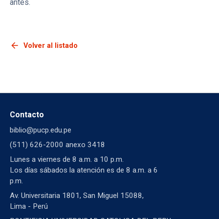
antes.
arrow_back
Volver al listado
Contacto
biblio@pucp.edu.pe
(511) 626-2000 anexo 3418
Lunes a viernes de 8 a.m. a 10 p.m.
Los días sábados la atención es de 8 a.m. a 6
p.m.
Av. Universitaria 1801, San Miguel 15088,
Lima - Perú