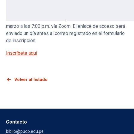
información financiera, económica y gubernamental.
La sesión se desarrollará el próximo miércoles 10 de
marzo a las 7:00 p.m. vía Zoom. El enlace de acceso será
enviado un día antes al correo registrado en el formulario
de inscripción.
Inscríbete aquí
arrow_back
Volver al listado
Contacto
biblio@pucp.edu.pe