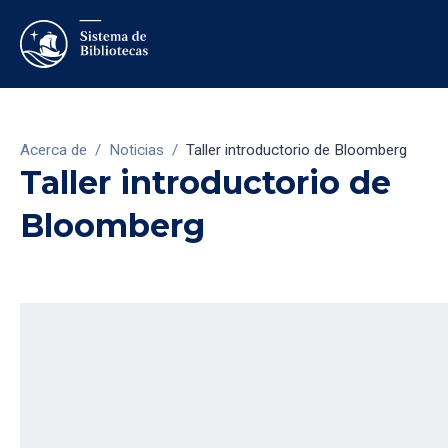
Acerca de
/
Noticias
/
Taller introductorio de Bloomberg
Taller introductorio de
Bloomberg
3/3/2021
El Sistema de Bibliotecas invita a los alumnos
matriculados, investigadores, docentes y pre-docentes
activos al taller de introducción a Bloomberg, una de las
bases de datos referentes a nivel mundial en servicios de