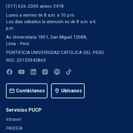
(511) 626-2000 anexo 3418
Lunes a viernes de 8 a.m. a 10 p.m.
Los días sábados la atención es de 8 a.m. a 6
p.m.
Av. Universitaria 1801, San Miguel 15088,
Lima - Perú
PONTIFICIA UNIVERSIDAD CATOLICA DEL PERU
RUC: 20155945860
mail
Contáctanos
location_on
Ubícanos
Servicios PUCP
Intranet
PAIDEIA