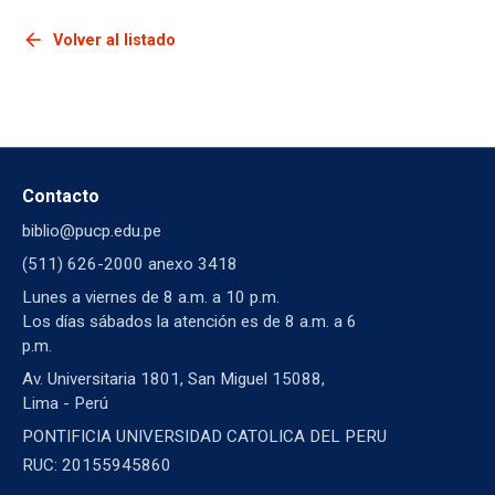
arrow_back
Volver al listado
Contacto
biblio@pucp.edu.pe
(511) 626-2000 anexo 3418
Lunes a viernes de 8 a.m. a 10 p.m.
Los días sábados la atención es de 8 a.m. a 6
p.m.
Av. Universitaria 1801, San Miguel 15088,
Lima - Perú
PONTIFICIA UNIVERSIDAD CATOLICA DEL PERU
RUC: 20155945860