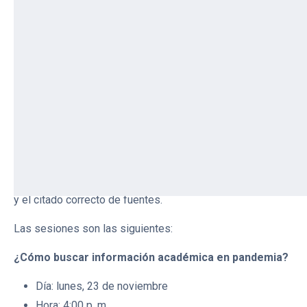
4/11/2020
Como parte de las actividades que desarrollamos
anualmente con la Secretaría Técnica de la Red Peruana
de Universidades, llevaremos a cabo, este mes de
noviembre, tres talleres, dirigidos a docentes y personal
de biblioteca de las universidades miembros de la Red.
Las sesiones están enfocadas en fortalecer las
competencias en la búsqueda y recuperación de
información académica en recursos de acceso abierto, la
visibilidad científica y su importancia, y el uso del gestor
bibliográfico Mendeley en la elaboración de la bibliografía
y el citado correcto de fuentes.
Las sesiones son las siguientes:
¿Cómo buscar información académica en pandemia?
Día: lunes, 23 de noviembre
Hora: 4:00 p. m.