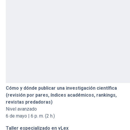
29/4/2021
Invitamos a los docentes y pre docentes de la Facultad
de Derecho PUCP a participar en los talleres que se
desarrollarán las próximas semanas. Se entregarán
constancias de participación.
Las sesiones son las siguientes:
Conoce los recursos bibliográficos virtuales de
Derecho
Nivel intermedio
4 de mayo | 6 p. m. (2 h.)
Cómo y dónde publicar una investigación científica
(revisión por pares, índices académicos, rankings,
revistas predadoras)
Nivel avanzado
6 de mayo | 6 p. m. (2 h.)
Taller especializado en vLex