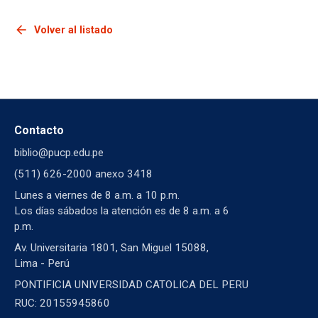
arrow_back
Volver al listado
Contacto
biblio@pucp.edu.pe
(511) 626-2000 anexo 3418
Lunes a viernes de 8 a.m. a 10 p.m.
Los días sábados la atención es de 8 a.m. a 6
p.m.
Av. Universitaria 1801, San Miguel 15088,
Lima - Perú
PONTIFICIA UNIVERSIDAD CATOLICA DEL PERU
RUC: 20155945860