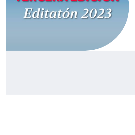
26/10/2023
En un trabajo conjunto entre la
Facultad de Ciencias
Sociales
, la
Biblioteca de Ciencias Sociales Alberto
Flores Galindo
y
Wikimedia Perú
, presentamos la
Editatón 2023
, una
iniciativa
enfocada en el
ejercicio de
la investigación
y
edición colectiva y simultánea
en la
plataforma de Wikipedia
.
Wikipedia puede considerarse el
paradigma de la
cultura abierta en la internet
. En las últimas décadas,