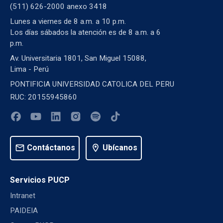
(511) 626-2000 anexo 3418
Lunes a viernes de 8 a.m. a 10 p.m.
Los días sábados la atención es de 8 a.m. a 6
p.m.
Av. Universitaria 1801, San Miguel 15088,
Lima - Perú
PONTIFICIA UNIVERSIDAD CATOLICA DEL PERU
RUC: 20155945860
mail
Contáctanos
location_on
Ubícanos
Servicios PUCP
Intranet
PAIDEIA