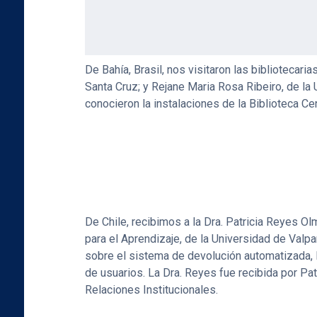
El miércoles 24 de octubre recibimos delegacio
PUCP organizó esta semana la
VIII Conferenci
en nuestro campus de San Miguel.
De Bahía, Brasil, nos visitaron las bibliotecar
Santa Cruz; y Rejane Maria Rosa Ribeiro, de la
conocieron la instalaciones de la Biblioteca Cen
De Chile, recibimos a la Dra. Patricia Reyes O
para el Aprendizaje, de la Universidad de Valpa
sobre el sistema de devolución automatizada, la
de usuarios. La Dra. Reyes fue recibida por Pat
Relaciones Institucionales.