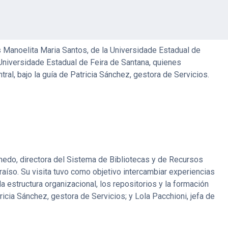
nes de bibliotecarios de Brasil y Chile, debido a que la
a Internacional
BIREDIAL – ISTEC 2018
, que se llevó a cabo
ias Manoelita Maria Santos, de la Universidade Estadual de
 Universidade Estadual de Feira de Santana, quienes
tral, bajo la guía de Patricia Sánchez, gestora de Servicios.
lmedo, directora del Sistema de Bibliotecas y de Recursos
raíso. Su visita tuvo como objetivo intercambiar experiencias
 estructura organizacional, los repositorios y la formación
ricia Sánchez, gestora de Servicios; y Lola Pacchioni, jefa de