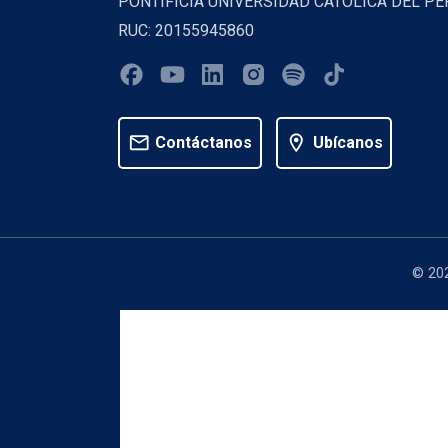
PONTIFICIA UNIVERSIDAD CATOLICA DEL PE
RUC: 20155945860
mail
location_on
Contáctanos
Ubícanos
© 202