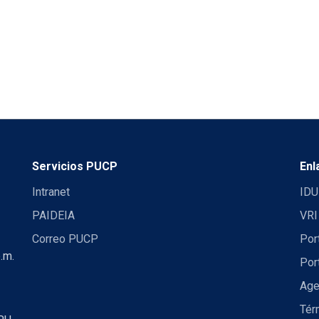
Servicios PUCP
Enl
Intranet
IDU
PAIDEIA
VRI
Correo PUCP
Por
.m.
Por
Age
Tér