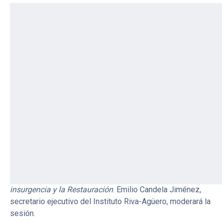
7/7/2020
En conmemoración del Bicentenario, el Instituto Riva-
Agüero los invita a participar del webinar institucional
“
Hacia el Bicentenario de la Independencia del Perú:
actores, acciones y celebraciones”,
que se desarrollará el
8, 15 y 22 de julio a las 7:00 p.m. vía Zoom.
La primera sesión de este miércoles, titulada
Actores
,
tendrá como expositoras a las profesoras Cristina
Mazzeo de Vivó con el tema
El monarquismo de San
Martín
; y Carmen Villanueva Villanueva, anterior directora
del Sistema de Bibliotecas, con la exposición
Luna
Pizarro formación, lecturas, noticias y entorno limeño.
Sobre Hispanoamérica y los hispanoamericanos, la
insurgencia y la Restauración
. Emilio Candela Jiménez,
secretario ejecutivo del Instituto Riva-Agüero, moderará la
sesión.