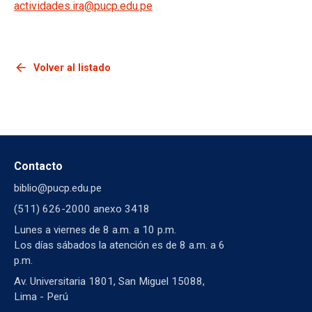
actividades.ira@pucp.edu.pe
arrow_back
Volver al listado
Contacto
biblio@pucp.edu.pe
(511) 626-2000 anexo 3418
Lunes a viernes de 8 a.m. a 10 p.m.
Los días sábados la atención es de 8 a.m. a 6
p.m.
Av. Universitaria 1801, San Miguel 15088,
Lima - Perú