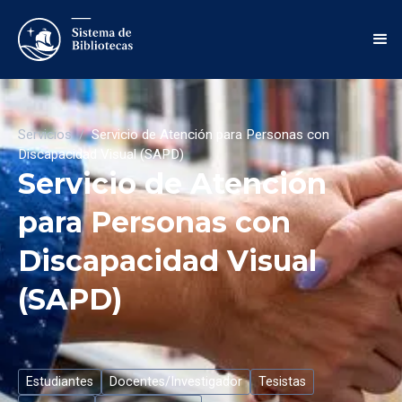
Servicios
/
Servicio de Atención para Personas con
Discapacidad Visual (SAPD)
Servicio de Atención
para Personas con
Discapacidad Visual
(SAPD)
Estudiantes
Docentes/Investigador
Tesistas