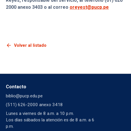
Reyes, responsable del servicio, al teléfono (01) 626
2000 anexo 3403 o al correo
oreyest@pucp.pe
arrow_back
Volver al listado
Contacto
biblio@pucp.edu.pe
(511) 626-2000 anexo 3418
Lunes a viernes de 8 a.m. a 10 p.m.
Los días sábados la atención es de 8 a.m. a 6
p.m.