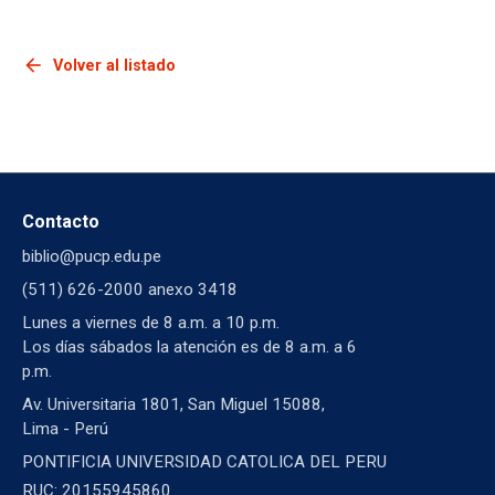
arrow_back
Volver al listado
Contacto
biblio@pucp.edu.pe
(511) 626-2000 anexo 3418
Lunes a viernes de 8 a.m. a 10 p.m.
Los días sábados la atención es de 8 a.m. a 6
p.m.
Av. Universitaria 1801, San Miguel 15088,
Lima - Perú
PONTIFICIA UNIVERSIDAD CATOLICA DEL PERU
RUC: 20155945860