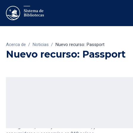
Acerca de
/
Noticias
/
Nuevo recurso: Passport
Nuevo recurso: Passport
2/2/2022
El Sistema de Bibliotecas se complace en anunciar la
suscripción a Passport, una base de datos de Euromonitor
International. Ella ofrece acceso a estadísticas e informes
detallados de 27 sectores industriales con datos
demográficos, macro y socioeconómicos, y análisis de